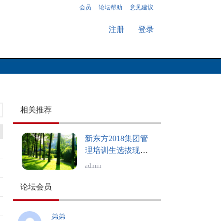
会员
论坛帮助
意见建议
注册
登录
相关推荐
新东方2018集团管
理培训生选拔现已
火热启动
admin
论坛会员
弟弟