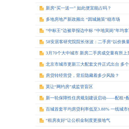
新房“买一送一” 如此便宜能占吗？
多地房地产新政频出 “因城施策”稳市场
“中标王”边被举报边中标 “中地寅岗”年均拿
58安居客研究院院长张波：二手房“以价换
3月70个大中城市 新房二手房成交量有所上
北京市城市更新三大配套文件正式出台 多
房贷转经营贷，背后隐藏着多少风险？
莫让“网约房”成监管盲区
新一轮保障性住房规划建设启动——配租+
百城首套平均房贷利率低至3.88% 一线城
“租房友好”让公积金制度更接地气