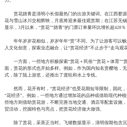
力。
赏花踏青是清明小长假最热门的出游关键词。在江西婺源
花与雪山冰川交相辉映，月底将迎来最佳观赏期；在江苏无锡
显示，3月以来，“赏花”“踏青”的门票订单量环比增长超428
年年岁岁花相似，岁岁年年“赏”不同。为了让游客可以畅
入文化创意，探索业态融合，让“赏花经济”不止步于“走马观花
一方面，一些地方积极探索“赏花＋民俗”“赏花＋体育”“赏
面，赏花的形式也开始多样。例如，作为国内知名赏樱地，无
式，除了陆上游览，还推出了渡轮和水上专线。
然而，花开有时，“赏花经济”也受花期短等限制，因此，各
“花经济”。例如，一些地方通过增加花的品种或借助现代种
些地方则借助赏花游，不断完善当地交通、酒店等配套设施，
贸活动，挖掘特色与亮点，把赏花经济做大做强。
除了赏花，采茶正当时。飞猪数据显示，清明假期包含沉浸